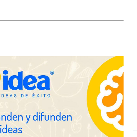
E.UU. redefine la
Esenzzia da la bienvenida a agosto
ofesional con
con descuentos del 15% en todo su
 impactan a empresas
catálogo de perfumes de
equivalencia
pa de zonas
La luz roja, el nuevo aftersun,
abre nuevos frentes
actúa en la recuperación de la piel
propietarios e
después del sol