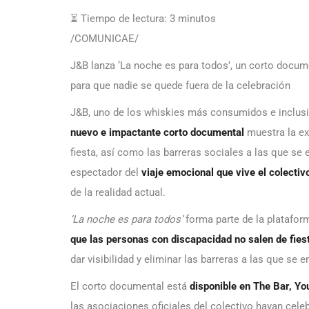
⏳ Tiempo de lectura:
3
minutos
/COMUNICAE/
J&B lanza ‘La noche es para todos’, un corto docume
para que nadie se quede fuera de la celebración
J&B, uno de los whiskies más consumidos e inclus
nuevo e impactante corto documental
muestra la ex
fiesta, así como las barreras sociales a las que se e
espectador del
viaje emocional que vive el colectiv
de la realidad actual.
‘La noche es para todos’
forma parte de la platafo
que las personas con discapacidad no salen de fie
dar visibilidad y eliminar las barreras a las que se en
El corto documental está
disponible en
The Bar
,
Yo
las asociaciones oficiales del colectivo hayan cele