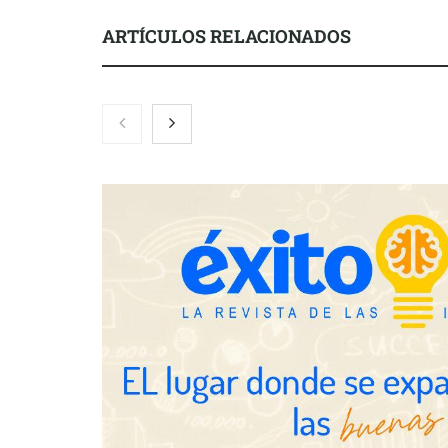
ARTÍCULOS RELACIONADOS
Servimudanzas supera las 3.000
reseñas con 4,8 estrellas en
mudanzas en Barcelona
Jumpstart: E
movilidad pr
medidas que
y talento
El nuevo ma
tensionadas 
legales para 