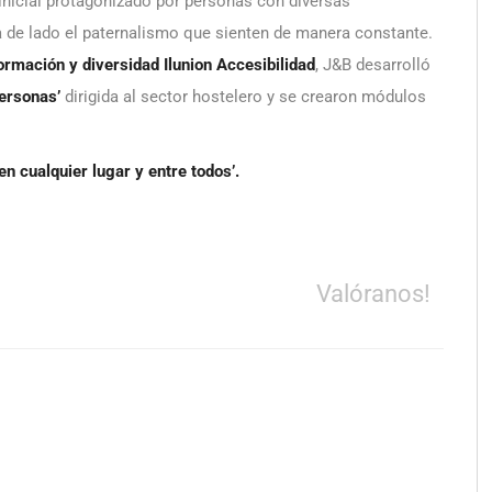
 inicial protagonizado por personas con diversas
a de lado el paternalismo que sienten de manera constante.
ormación y diversidad Ilunion Accesibilidad
, J&B desarrolló
personas’
dirigida al sector hostelero y se crearon módulos
en cualquier lugar y entre todos’.
Valóranos!