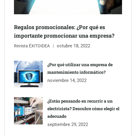
Regalos promocionales: ¿Por qué es
importante promocionar una empresa?
octubre 18, 2022
The Factory School explica por qué aprender herramientas de
Revista ÉXITOIDEA
IA ya no es suficiente para los profesionales de la arquitectura
¿Por qué utilizar una empresa de
Martín Mingorance Abogados consolida su posición como
mantenimiento informático?
despacho de abogados Málaga de referencia para empresas y
noviembre 14, 2022
particulares
¿Estás pensando en recurrir a un
electricista? Descubre cómo elegir el
adecuado
septiembre 29, 2022