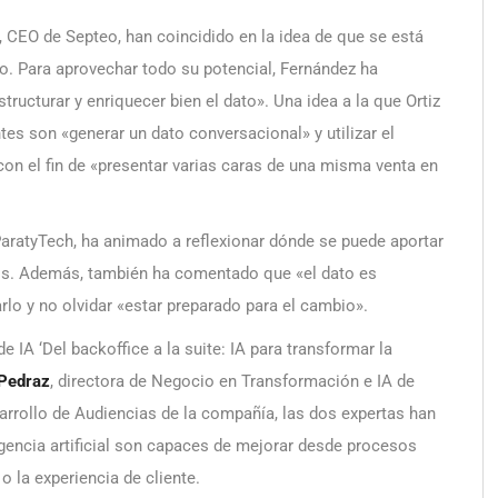
, CEO de Septeo, han coincidido en la idea de que se está
zo. Para aprovechar todo su potencial, Fernández ha
tructurar y enriquecer bien el dato». Una idea a la que Ortiz
es son «generar un dato conversacional» y utilizar el
con el fin de «presentar varias caras de una misma venta en
aratyTech, ha animado a reflexionar dónde se puede aportar
los. Además, también ha comentado que «el dato es
rlo y no olvidar «estar preparado para el cambio».
e IA ‘Del backoffice a la suite: IA para transformar la
Pedraz
, directora de Negocio en Transformación e IA de
sarrollo de Audiencias de la compañía, las dos expertas han
igencia artificial son capaces de mejorar desde procesos
o la experiencia de cliente.