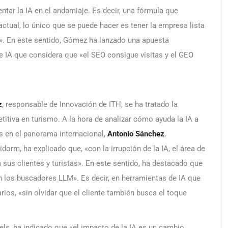
tar la IA en el andamiaje. Es decir, una fórmula que
ctual, lo único que se puede hacer es tener la empresa lista
. En este sentido, Gómez ha lanzado una apuesta
e IA que considera que «el SEO consigue visitas y el GEO
z
, responsable de Innovación de ITH, se ha tratado la
itiva en turismo. A la hora de analizar cómo ayuda la IA a
s en el panorama internacional,
Antonio Sánchez
,
orm, ha explicado que, «con la irrupción de la IA, el área de
sus clientes y turistas». En este sentido, ha destacado que
 los buscadores LLM». Es decir, en herramientas de IA que
ios, «sin olvidar que el cliente también busca el toque
els, ha indicado que «el impacto de la IA es un cambio