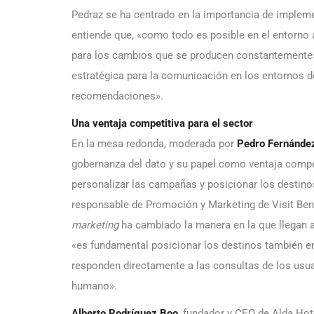
Pedraz se ha centrado en la importancia de implemen
entiende que, «como todo es posible en el entorno a
para los cambios que se producen constantemente»
estratégica para la comunicación en los entornos d
recomendaciones».
Una ventaja competitiva para el sector
En la mesa redonda, moderada por
Pedro Fernánde
gobernanza del dato y su papel como ventaja compet
personalizar las campañas y posicionar los destino
responsable de Promoción y Marketing de Visit Benid
marketing
ha cambiado la manera en la que llegan a 
«es fundamental posicionar los destinos también en
responden directamente a las consultas de los usuar
humano».
Alberto Rodríguez Boo
, fundador y CEO de Alda Hot