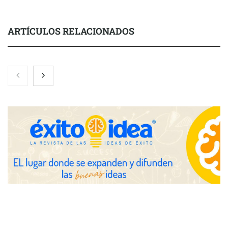
ARTÍCULOS RELACIONADOS
Nicols presenta seis modelos de anillos de compromiso para el
eclipse solar del 12 de agosto
Zoomex mejora su Strategy Center con herramientas
avanzadas para trading estratégico
COMPALISS de LYSOTRIC: cuando un solo producto multiplica
las posibilidades del salón profesional
Fundación Mapfre y CISE lanzan el concurso ‘Talento Sénior’
para impulsar ideas innovadoras creadas por y para mayores
de 50 años