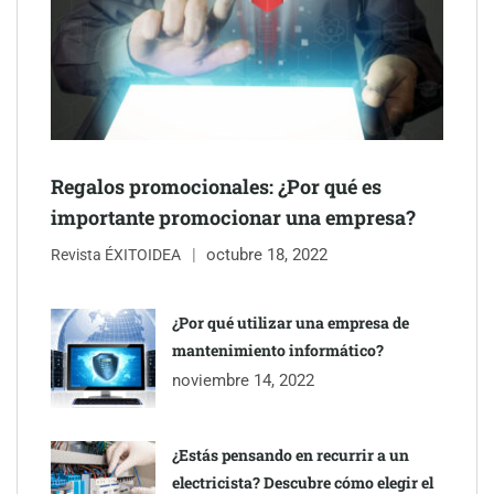
Regalos promocionales: ¿Por qué es
importante promocionar una empresa?
octubre 18, 2022
Revista ÉXITOIDEA
UrbanPay lanza en 19 mercados europeos su solución de pagos
inmobiliarios: hasta 82% de ahorro por cobro
¿Por qué utilizar una empresa de
mantenimiento informático?
Gestoría Online reduce a unas horas el alta de autónomo
noviembre 14, 2022
¿Estás pensando en recurrir a un
electricista? Descubre cómo elegir el