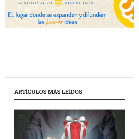
Toro Tapas inaugura su Raw Bar: una experiencia desde
mediodía hasta el anochecer con cocina abierta
El nuevo mapa de zonas tensionadas abre nuevos frentes
legales para propietarios e inquilinos en Cataluña
La luz roja, el nuevo aftersun, actúa en la recuperación de la piel
ARTÍCULOS MÁS LEÍDOS
después del sol
Eulalia Roig lanza ‘The Journal’, una revista digital mensual de
entrevistas y fotografía editorial