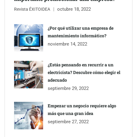
octubre 18, 2022
Martín Mingorance Abogados consolida su posición como
Revista ÉXITOIDEA
despacho de abogados Málaga de referencia para empresas y
particulares
¿Por qué utilizar una empresa de
mantenimiento informático?
Brisas del Estrecho abastece a la hostelería de Sevilla
noviembre 14, 2022
conectando lonjas con establecimientos
¿Estás pensando en recurrir a un
electricista? Descubre cómo elegir el
adecuado
septiembre 29, 2022
Empezar un negocio requiere algo
más que una gran idea
septiembre 27, 2022