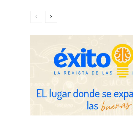
Zoomex mejora su Strategy Center
COMPALISS d
con herramientas avanzadas para
un solo produ
trading estratégico
posibilidades
NOVA: innov
transforman 
de Tormo Fr
Schaeffler mejora su rentabilidad
en el primer semestre de 2026