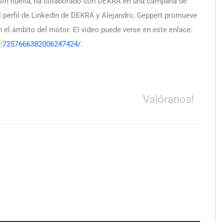
 sin huella, ha colaborado con DEKRA en una campaña de
el perfil de LinkedIn de DEKRA y Alejandro, Geppert promueve
en el ámbito del motor. El video puede verse en este enlace:
ity:7257666382006247424/
.
Valóranos!