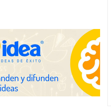
e LYSOTRIC: cuando
Fundación Mapfre y CISE lanzan
cto multiplica las
el concurso ‘Talento Sénior’ para
 del salón profesional
impulsar ideas innovadoras
creadas por y para mayores de 50
años
ación y diseño que
espacios de la mano
anquicias
Eagle Waterproofing recomienda
revisar la impermeabilización de
las viviendas antes de las
vacaciones