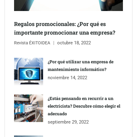
Regalos promocionales: ¿Por qué es
importante promocionar una empresa?
octubre 18, 2022
Revista ÉXITOIDEA
UrbanPay lanza en 19 mercados europeos su solución de pagos
inmobiliarios: hasta 82% de ahorro por cobro
¿Por qué utilizar una empresa de
mantenimiento informático?
Gestoría Online reduce a unas horas el alta de autónomo
noviembre 14, 2022
¿Estás pensando en recurrir a un
electricista? Descubre cómo elegir el
adecuado
septiembre 29, 2022