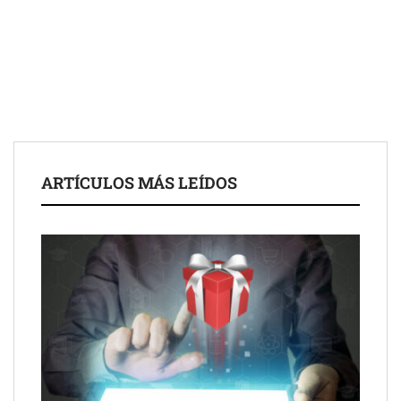
Toro Tapas inaugura su Raw Bar: una experiencia desde
mediodía hasta el anochecer con cocina abierta
El nuevo mapa de zonas tensionadas abre nuevos frentes
legales para propietarios e inquilinos en Cataluña
La luz roja, el nuevo aftersun, actúa en la recuperación de la piel
ARTÍCULOS MÁS LEÍDOS
después del sol
Eulalia Roig lanza ‘The Journal’, una revista digital mensual de
entrevistas y fotografía editorial