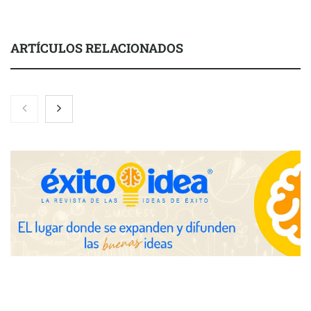
ARTÍCULOS RELACIONADOS
Nicols presenta seis modelos de anillos de compromiso para el
eclipse solar del 12 de agosto
Zoomex mejora su Strategy Center con herramientas
avanzadas para trading estratégico
COMPALISS de LYSOTRIC: cuando un solo producto multiplica
las posibilidades del salón profesional
Fundación Mapfre y CISE lanzan el concurso ‘Talento Sénior’
para impulsar ideas innovadoras creadas por y para mayores
de 50 años