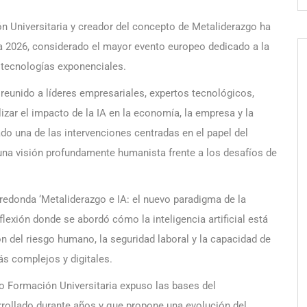
 Universitaria y creador del concepto de Metaliderazgo ha
a 2026, considerado el mayor evento europeo dedicado a la
as tecnologías exponenciales.
reunido a líderes empresariales, expertos tecnológicos,
izar el impacto de la IA en la economía, la empresa y la
o una de las intervenciones centradas en el papel del
 una visión profundamente humanista frente a los desafíos de
redonda ‘Metaliderazgo e IA: el nuevo paradigma de la
flexión donde se abordó cómo la inteligencia artificial está
n del riesgo humano, la seguridad laboral y la capacidad de
ás complejos y digitales.
vo Formación Universitaria expuso las bases del
rrollado durante años y que propone una evolución del