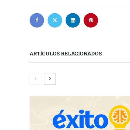
ARTÍCULOS RELACIONADOS
Martín Mingorance Abogados
Brisas del Es
consolida su posición como
hostelería d
despacho de abogados Málaga de
lonjas con e
referencia para empresas y
particulares