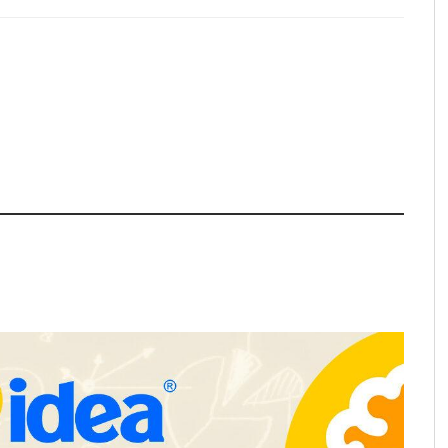
trecho abastece a la
e Sevilla conectando
stablecimientos
COSITAL valora positivamente el
nuevo modelo de colaboración