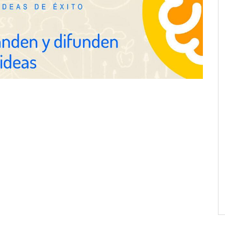
para reforzar la capacidad técnica
de los ayuntamientos
Millones de desplazamientos en
verano reabren el debate sobre la
seguridad en las carreteras, según
SMA Road Safety
lsa su expansión
 un modelo de
e redefine la
cnológica