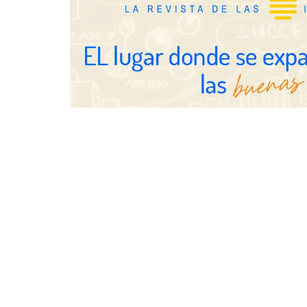
Última llamada: los destinos con
TBKids impu
las mayores caídas de precios para
nacional con
este agosto, según KAYAK
franquicia qu
educación te