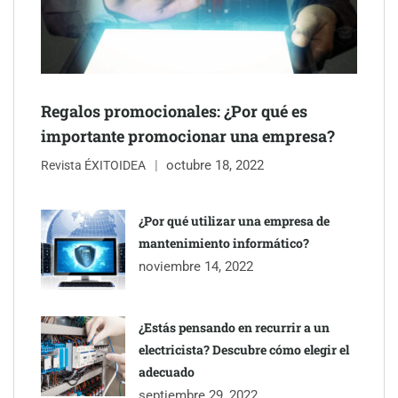
Regalos promocionales: ¿Por qué es
importante promocionar una empresa?
octubre 18, 2022
Revista ÉXITOIDEA
UrbanPay lanza en 19 mercados europeos su solución de pagos
inmobiliarios: hasta 82% de ahorro por cobro
¿Por qué utilizar una empresa de
mantenimiento informático?
Gestoría Online reduce a unas horas el alta de autónomo
noviembre 14, 2022
¿Estás pensando en recurrir a un
electricista? Descubre cómo elegir el
adecuado
septiembre 29, 2022