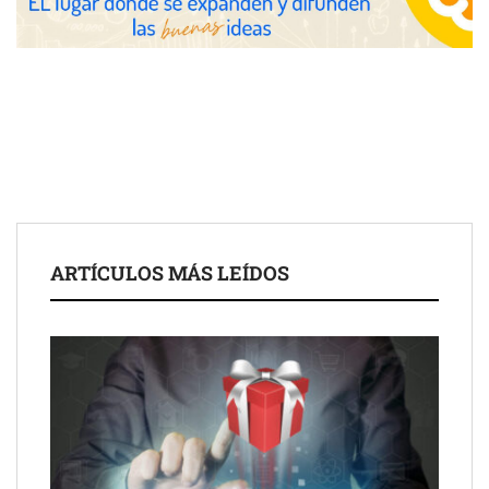
Toro Tapas inaugura su Raw Bar: una experiencia desde
mediodía hasta el anochecer con cocina abierta
El nuevo mapa de zonas tensionadas abre nuevos frentes
legales para propietarios e inquilinos en Cataluña
La luz roja, el nuevo aftersun, actúa en la recuperación de la piel
ARTÍCULOS MÁS LEÍDOS
después del sol
Eulalia Roig lanza ‘The Journal’, una revista digital mensual de
entrevistas y fotografía editorial