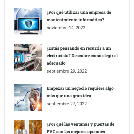
UrbanPay lanza en 19 mercados europeos su solución de pagos
inmobiliarios: hasta 82% de ahorro por cobro
¿Por qué utilizar una empresa de
mantenimiento informático?
Gestoría Online reduce a unas horas el alta de autónomo
noviembre 14, 2022
¿Estás pensando en recurrir a un
electricista? Descubre cómo elegir el
adecuado
septiembre 29, 2022
Empezar un negocio requiere algo
más que una gran idea
septiembre 27, 2022
¿Por qué las ventanas y puertas de
PVC son las mejores opciones