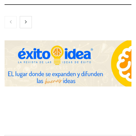
Toro Tapas inaugura su Raw Bar: una experiencia desde
mediodía hasta el anochecer con cocina abierta
El nuevo mapa de zonas tensionadas abre nuevos frentes
legales para propietarios e inquilinos en Cataluña