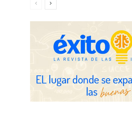
El nuevo mapa de zonas
La luz roja, 
tensionadas abre nuevos frentes
actúa en la r
legales para propietarios e
después del s
inquilinos en Cataluña
Gestoría Onl
horas el alt
UrbanPay lanza en 19 mercados
europeos su solución de pagos
inmobiliarios: hasta 82% de ahorro
por cobro