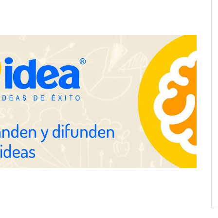
el nuevo aftersun,
Eulalia Roig lanza ‘The Journal’,
ecuperación de la piel
una revista digital mensual de
ol
entrevistas y fotografía editorial
ine reduce a unas
a de autónomo
The Factory School explica por
qué aprender herramientas de IA
ya no es suficiente para los
profesionales de la arquitectura