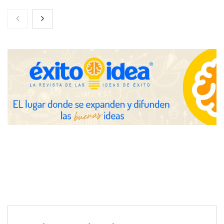
Nicols presenta seis modelos de anillos de compromiso para el
eclipse solar del 12 de agosto
Zoomex mejora su Strategy Center con herramientas
avanzadas para trading estratégico
COMPALISS de LYSOTRIC: cuando un solo producto multiplica
las posibilidades del salón profesional
Fundación Mapfre y CISE lanzan el concurso ‘Talento Sénior’
para impulsar ideas innovadoras creadas por y para mayores
de 50 años