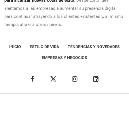
para alcanzar nuevas cotas de éxito
. Desde Éxito Idea
alentamos a las empresas a aumentar su presencia digital
para continuar atrayendo a los clientes existentes y, al mismo
tiempo, atraer a otros nuevos.
INICIO
ESTILO DE VIDA
TENDENCIAS Y NOVEDADES
EMPRESAS Y NEGOCIOS
Éxito Idea
Aviso
legal
Política de Privacidad
Política de Cookies
Condiciones de uso