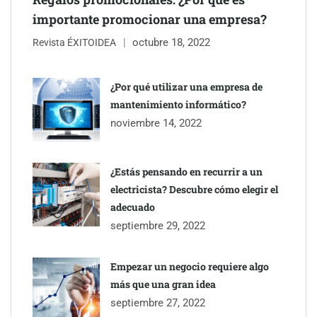
importante promocionar una empresa?
octubre 18, 2022
The Factory School explica por qué aprender herramientas de
Revista ÉXITOIDEA
IA ya no es suficiente para los profesionales de la arquitectura
¿Por qué utilizar una empresa de
Martín Mingorance Abogados consolida su posición como
mantenimiento informático?
despacho de abogados Málaga de referencia para empresas y
noviembre 14, 2022
particulares
¿Estás pensando en recurrir a un
electricista? Descubre cómo elegir el
adecuado
septiembre 29, 2022
Empezar un negocio requiere algo
más que una gran idea
septiembre 27, 2022