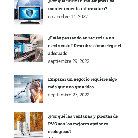
¿Por qué utilizar una empresa de
mantenimiento informático?
noviembre 14, 2022
¿Estás pensando en recurrir a un
Toro Tapas inaugura su Raw Bar: una experiencia desde
electricista? Descubre cómo elegir el
mediodía hasta el anochecer con cocina abierta
adecuado
septiembre 29, 2022
El nuevo mapa de zonas tensionadas abre nuevos frentes
legales para propietarios e inquilinos en Cataluña
Empezar un negocio requiere algo
más que una gran idea
La luz roja, el nuevo aftersun, actúa en la recuperación de la piel
septiembre 27, 2022
después del sol
¿Por qué las ventanas y puertas de
PVC son las mejores opciones
ecológicas?