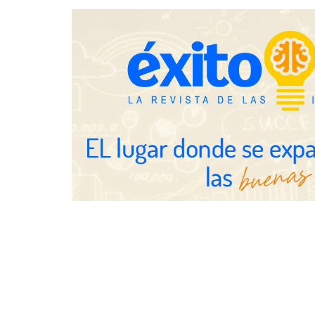
creadas por 
años
NOVA: innovación y diseño que
transforman espacios de la mano
de Tormo Franquicias
Eagle Water
revisar la i
las viviendas
vacaciones