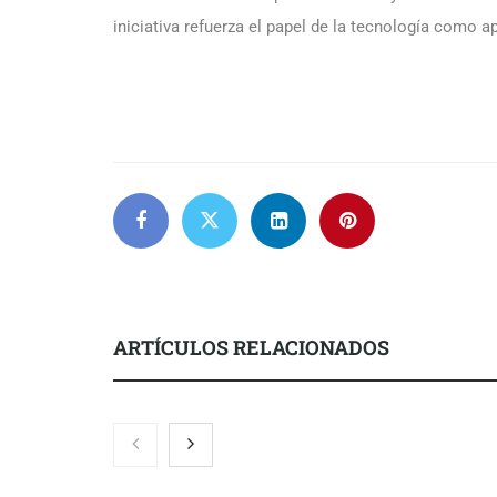
iniciativa refuerza el papel de la tecnología como a
ARTÍCULOS RELACIONADOS
COMPALISS de LYSOTRIC: cuando
Fundación M
un solo producto multiplica las
el concurso ‘
posibilidades del salón profesional
impulsar ide