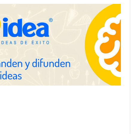
y para mayores de 50
Schaeffler mejora su rentabilidad
en el primer semestre de 2026
Servimudanzas supera las 3.000
reseñas con 4,8 estrellas en
mudanzas en Barcelona
proofing recomienda
mpermeabilización de
 antes de las