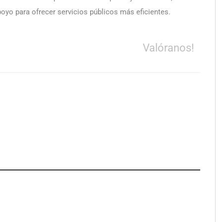
poyo para ofrecer servicios públicos más eficientes.
Valóranos!
apfre y CISE lanzan
Talento Sénior’ para
as innovadoras