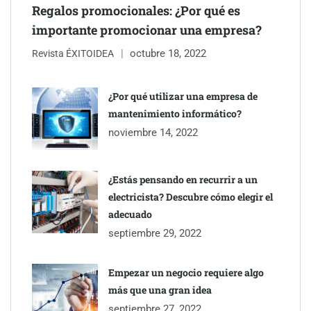
Regalos promocionales: ¿Por qué es
importante promocionar una empresa?
octubre 18, 2022
Revista ÉXITOIDEA
¿Por qué utilizar una empresa de
mantenimiento informático?
noviembre 14, 2022
¿Estás pensando en recurrir a un
electricista? Descubre cómo elegir el
TBKids impulsa su expansión nacional con un modelo de
adecuado
franquicia que redefine la educación tecnológica
septiembre 29, 2022
Millones de desplazamientos en verano reabren el debate sobre
Empezar un negocio requiere algo
la seguridad en las carreteras, según SMA Road Safety
más que una gran idea
septiembre 27, 2022