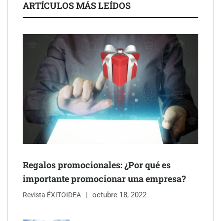
La luz roja, el nuevo aftersun, actúa en la recuperación de la piel
ARTÍCULOS MÁS LEÍDOS
después del sol
Eulalia Roig lanza ‘The Journal’, una revista digital mensual de
entrevistas y fotografía editorial
Regalos promocionales: ¿Por qué es
importante promocionar una empresa?
octubre 18, 2022
Revista ÉXITOIDEA
UrbanPay lanza en 19 mercados europeos su solución de pagos
inmobiliarios: hasta 82% de ahorro por cobro