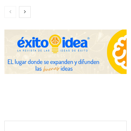
Toro Tapas inaugura su Raw Bar: una experiencia desde
mediodía hasta el anochecer con cocina abierta
El nuevo mapa de zonas tensionadas abre nuevos frentes
legales para propietarios e inquilinos en Cataluña