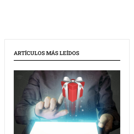
Toro Tapas inaugura su Raw Bar: una experiencia desde
mediodía hasta el anochecer con cocina abierta
El nuevo mapa de zonas tensionadas abre nuevos frentes
legales para propietarios e inquilinos en Cataluña
La luz roja, el nuevo aftersun, actúa en la recuperación de la piel
ARTÍCULOS MÁS LEÍDOS
después del sol
Eulalia Roig lanza ‘The Journal’, una revista digital mensual de
entrevistas y fotografía editorial