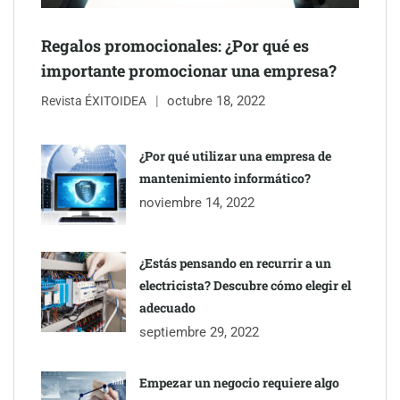
Regalos promocionales: ¿Por qué es
importante promocionar una empresa?
octubre 18, 2022
Revista ÉXITOIDEA
UrbanPay lanza en 19 mercados europeos su solución de pagos
inmobiliarios: hasta 82% de ahorro por cobro
¿Por qué utilizar una empresa de
mantenimiento informático?
Gestoría Online reduce a unas horas el alta de autónomo
noviembre 14, 2022
¿Estás pensando en recurrir a un
electricista? Descubre cómo elegir el
adecuado
septiembre 29, 2022
Empezar un negocio requiere algo