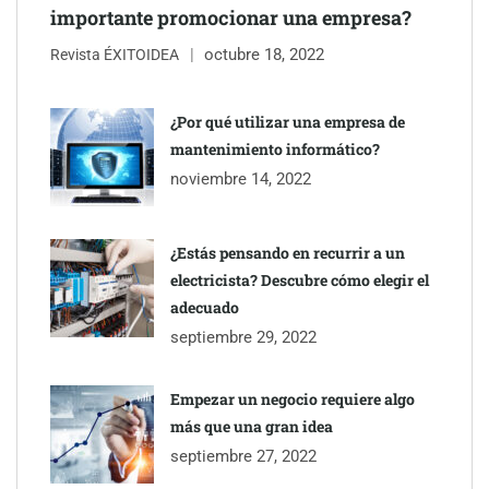
importante promocionar una empresa?
octubre 18, 2022
Revista ÉXITOIDEA
UrbanPay lanza en 19 mercados europeos su solución de pagos
inmobiliarios: hasta 82% de ahorro por cobro
¿Por qué utilizar una empresa de
mantenimiento informático?
Gestoría Online reduce a unas horas el alta de autónomo
noviembre 14, 2022
¿Estás pensando en recurrir a un
electricista? Descubre cómo elegir el
adecuado
septiembre 29, 2022
Empezar un negocio requiere algo
más que una gran idea
septiembre 27, 2022