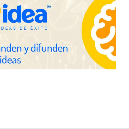
NOVA: innovación y diseño que
transforman espacios de la mano
de Tormo Franquicias
ejora su rentabilidad
 semestre de 2026