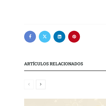
ARTÍCULOS RELACIONADOS
Nicols presenta seis modelos de
Zoomex mejor
anillos de compromiso para el
con herrami
eclipse solar del 12 de agosto
trading estra