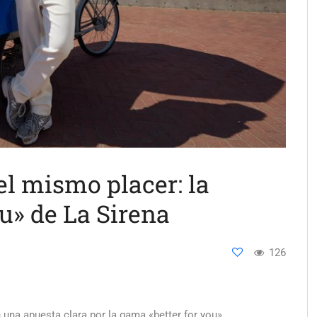
el mismo placer: la
ou» de La Sirena
126
n una apuesta clara por la gama «better for you»