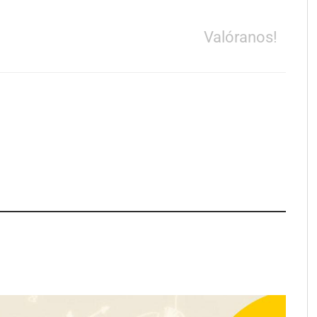
Valóranos!
a su Strategy Center
COMPALISS de LYSOTRIC: cuando
entas avanzadas para
un solo producto multiplica las
tégico
posibilidades del salón profesional