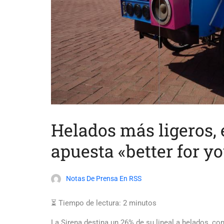
Helados más ligeros, 
apuesta «better for y
Notas De Prensa En RSS
⏳ Tiempo de lectura:
2
minutos
La Sirena destina un 26% de su lineal a helados, co