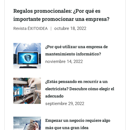
Regalos promocionales: ¿Por qué es
Jumpstart: EE.UU. redefine la movilidad profesional con
importante promocionar una empresa?
medidas que impactan a empresas y talento
octubre 18, 2022
Revista ÉXITOIDEA
¿Por qué utilizar una empresa de
mantenimiento informático?
noviembre 14, 2022
¿Estás pensando en recurrir a un
electricista? Descubre cómo elegir el
adecuado
septiembre 29, 2022
Esenzzia da la bienvenida a agosto con descuentos del 15% en
todo su catálogo de perfumes de equivalencia
Empezar un negocio requiere algo
más que una gran idea