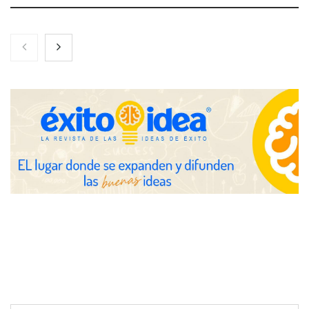
Nicols presenta seis modelos de anillos de compromiso para el
eclipse solar del 12 de agosto
Zoomex mejora su Strategy Center con herramientas
avanzadas para trading estratégico
COMPALISS de LYSOTRIC: cuando un solo producto multiplica
las posibilidades del salón profesional
Fundación Mapfre y CISE lanzan el concurso ‘Talento Sénior’
para impulsar ideas innovadoras creadas por y para mayores
de 50 años