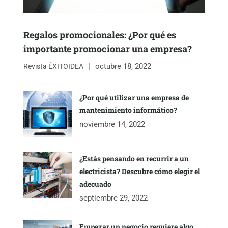
Regalos promocionales: ¿Por qué es
Jumpstart: EE.UU. redefine la movilidad profesional con
importante promocionar una empresa?
medidas que impactan a empresas y talento
octubre 18, 2022
Revista ÉXITOIDEA
¿Por qué utilizar una empresa de
mantenimiento informático?
noviembre 14, 2022
¿Estás pensando en recurrir a un
electricista? Descubre cómo elegir el
adecuado
septiembre 29, 2022
Esenzzia da la bienvenida a agosto con descuentos del 15% en
todo su catálogo de perfumes de equivalencia
Empezar un negocio requiere algo