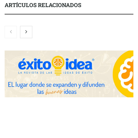
ARTÍCULOS RELACIONADOS
El 82% de empresas industriales no encuentra personal
disponible: 100.000€ para formar nuevos profesionales
Nicols presenta seis modelos de anillos de compromiso para el
eclipse solar del 12 de agosto
Zoomex mejora su Strategy Center con herramientas
avanzadas para trading estratégico
COMPALISS de LYSOTRIC: cuando un solo producto multiplica
las posibilidades del salón profesional
Fundación Mapfre y CISE lanzan el concurso ‘Talento Sénior’
para impulsar ideas innovadoras creadas por y para mayores