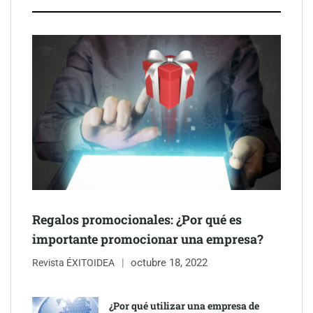
después del sol
Eulalia Roig lanza ‘The Journal’, una revista digital mensual de
entrevistas y fotografía editorial
Regalos promocionales: ¿Por qué es
importante promocionar una empresa?
octubre 18, 2022
Revista ÉXITOIDEA
UrbanPay lanza en 19 mercados europeos su solución de pagos
inmobiliarios: hasta 82% de ahorro por cobro
¿Por qué utilizar una empresa de