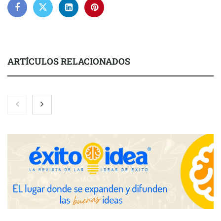
ARTÍCULOS RELACIONADOS
Nicols presenta seis modelos de anillos de compromiso para el
eclipse solar del 12 de agosto
Zoomex mejora su Strategy Center con herramientas
avanzadas para trading estratégico
COMPALISS de LYSOTRIC: cuando un solo producto multiplica
las posibilidades del salón profesional
Fundación Mapfre y CISE lanzan el concurso ‘Talento Sénior’