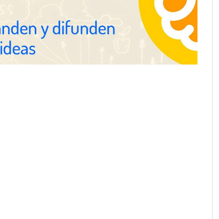
Gestoría Online reduce a unas
horas el alta de autónomo
nza en 19 mercados
solución de pagos
s: hasta 82% de ahorro