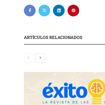
ARTÍCULOS RELACIONADOS
El nuevo ma
tensionadas 
legales para 
inquilinos e
Toro Tapas inaugura su Raw Bar:
una experiencia desde mediodía
hasta el anochecer con cocina