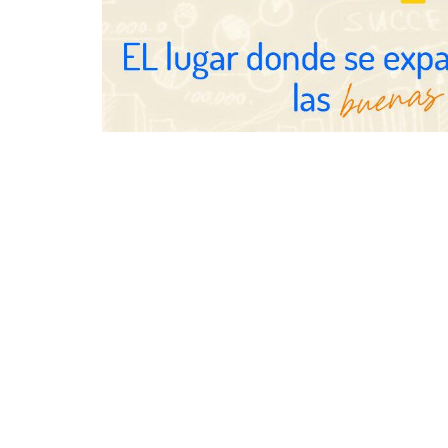
abierta
Eulalia Roig lanza ‘The Journal’,
una revista digital mensual de
entrevistas y fotografía editorial
UrbanPay la
europeos su 
inmobiliario
por cobro