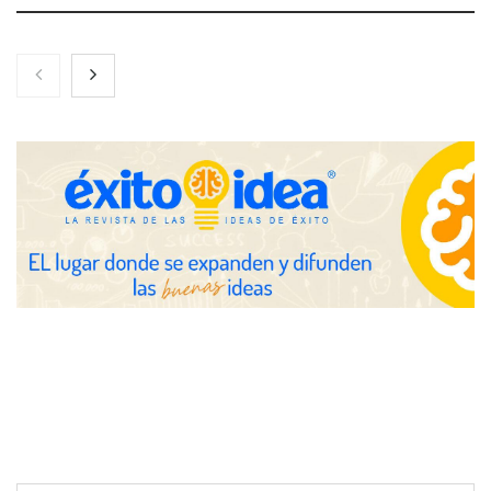
Nicols presenta seis modelos de anillos de compromiso para el
eclipse solar del 12 de agosto
Zoomex mejora su Strategy Center con herramientas
avanzadas para trading estratégico
COMPALISS de LYSOTRIC: cuando un solo producto multiplica
las posibilidades del salón profesional
Fundación Mapfre y CISE lanzan el concurso ‘Talento Sénior’
para impulsar ideas innovadoras creadas por y para mayores
de 50 años