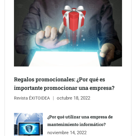
Schaeffler mejora su rentabilidad en el primer semestre de 2026
NOVA: innovación y diseño que transforman espacios de la
mano de Tormo Franquicias
Regalos promocionales: ¿Por qué es
importante promocionar una empresa?
octubre 18, 2022
Revista ÉXITOIDEA
¿Por qué utilizar una empresa de
mantenimiento informático?
Eagle Waterproofing recomienda revisar la
noviembre 14, 2022