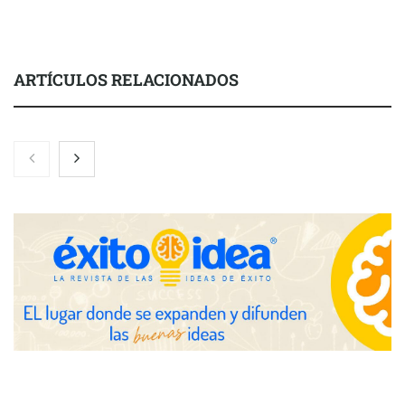
ARTÍCULOS RELACIONADOS
Nicols presenta seis modelos de anillos de compromiso para el
eclipse solar del 12 de agosto
Zoomex mejora su Strategy Center con herramientas
avanzadas para trading estratégico
COMPALISS de LYSOTRIC: cuando un solo producto multiplica
las posibilidades del salón profesional
Fundación Mapfre y CISE lanzan el concurso ‘Talento Sénior’
para impulsar ideas innovadoras creadas por y para mayores