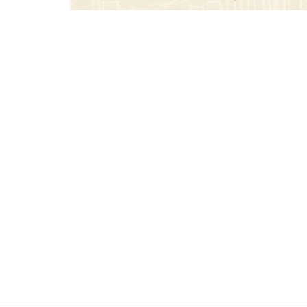
seguridad en 
SMA Road Sa
TBKids impulsa su expansión
nacional con un modelo de
franquicia que redefine la
educación tecnológica