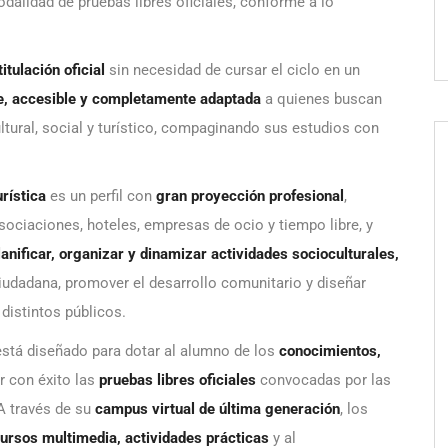
modalidad de pruebas libres oficiales, conforme a lo
titulación oficial
sin necesidad de cursar el ciclo en un
le, accesible y completamente adaptada
a quienes buscan
ltural, social y turístico, compaginando sus estudios con
rística
es un perfil con
gran proyección profesional
,
ociaciones, hoteles, empresas de ocio y tiempo libre, y
lanificar, organizar y dinamizar actividades socioculturales,
ciudadana, promover el desarrollo comunitario y diseñar
distintos públicos.
está diseñado para dotar al alumno de los
conocimientos,
r con éxito las
pruebas libres oficiales
convocadas por las
A través de su
campus virtual de última generación
, los
cursos multimedia, actividades prácticas
y al