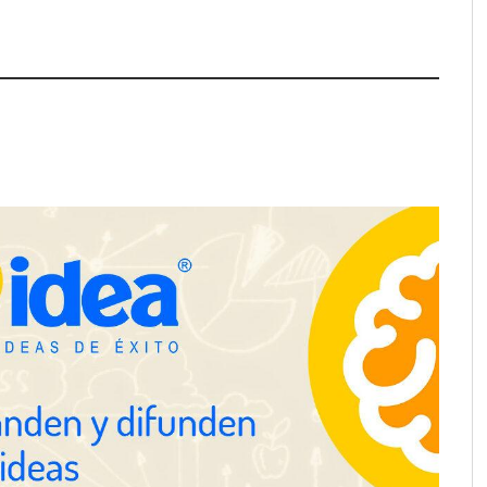
ra positivamente el
Última llamada: los destinos con
 de colaboración
las mayores caídas de precios para
 la capacidad técnica
este agosto, según KAYAK
amientos
desplazamientos en
Perfumería Laura incorpora
n el debate sobre la
Nasomatto a su selección de