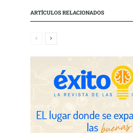
ARTÍCULOS RELACIONADOS
Brisas del Estrecho abastece a la
hostelería de Sevilla conectando
lonjas con establecimientos
COSITAL valo
nuevo modelo
para reforzar
de los ayunt
Millones de 
verano reabre