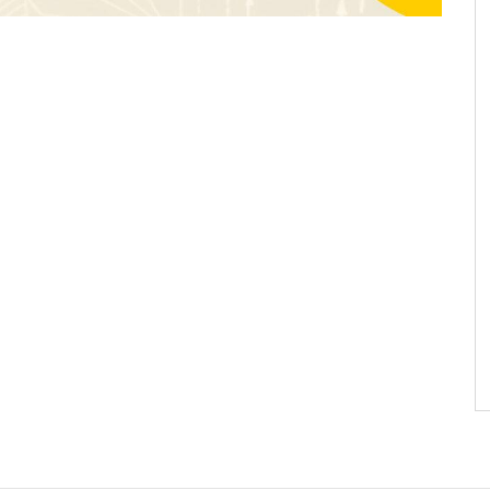
las carreteras, según
perfumería nicho
fety