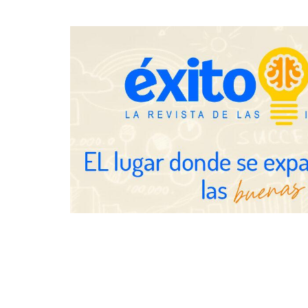
mudanzas en Barcelona
Jumpstart: E
movilidad pr
medidas que
y talento
El nuevo ma
tensionadas 
legales para 
inquilinos e
Toro Tapas inaugura su Raw Bar:
una experiencia desde mediodía