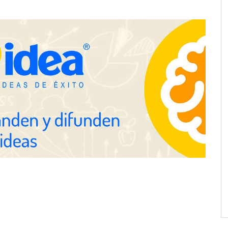
E.UU. redefine la
Esenzzia da la bienvenida a agosto
ofesional con
con descuentos del 15% en todo su
 impactan a empresas
catálogo de perfumes de
equivalencia
pa de zonas
La luz roja, el nuevo aftersun,
abre nuevos frentes
actúa en la recuperación de la piel
propietarios e
después del sol
n Cataluña