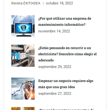
octubre 18, 2022
Revista ÉXITOIDEA
UrbanPay lanza en 19 mercados europeos su solución de pagos
inmobiliarios: hasta 82% de ahorro por cobro
¿Por qué utilizar una empresa de
mantenimiento informático?
Gestoría Online reduce a unas horas el alta de autónomo
noviembre 14, 2022
¿Estás pensando en recurrir a un
electricista? Descubre cómo elegir el
adecuado
septiembre 29, 2022
Empezar un negocio requiere algo
más que una gran idea
septiembre 27, 2022