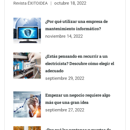
octubre 18, 2022
Revista ÉXITOIDEA
¿Por qué utilizar una empresa de
mantenimiento informático?
noviembre 14, 2022
¿Estás pensando en recurrir a un
electricista? Descubre cómo elegir el
TBKids impulsa su expansión nacional con un modelo de
adecuado
franquicia que redefine la educación tecnológica
septiembre 29, 2022
Millones de desplazamientos en verano reabren el debate sobre
Empezar un negocio requiere algo
la seguridad en las carreteras, según SMA Road Safety
más que una gran idea
septiembre 27, 2022
Perfumería Laura incorpora Nasomatto a su selección de
perfumería nicho
¿Por qué las ventanas y puertas de