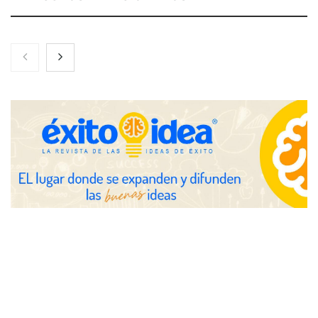
Nicols presenta seis modelos de anillos de compromiso para el
eclipse solar del 12 de agosto
Zoomex mejora su Strategy Center con herramientas
avanzadas para trading estratégico
COMPALISS de LYSOTRIC: cuando un solo producto multiplica
las posibilidades del salón profesional
Fundación Mapfre y CISE lanzan el concurso ‘Talento Sénior’
para impulsar ideas innovadoras creadas por y para mayores
de 50 años