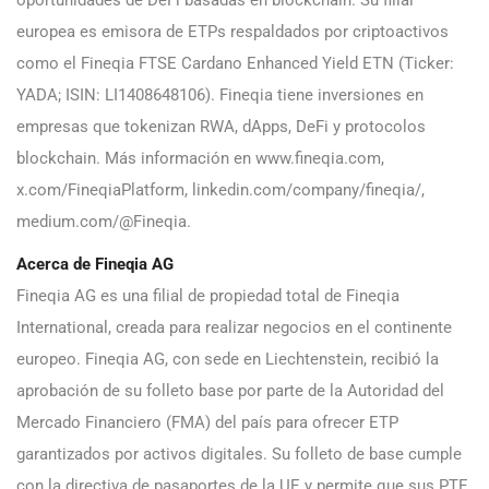
oportunidades de DeFi basadas en blockchain. Su filial
europea es emisora de ETPs respaldados por criptoactivos
como el Fineqia FTSE Cardano Enhanced Yield ETN (Ticker:
YADA; ISIN: LI1408648106). Fineqia tiene inversiones en
empresas que tokenizan RWA, dApps, DeFi y protocolos
blockchain. Más información en www.fineqia.com,
x.com/FineqiaPlatform, linkedin.com/company/fineqia/,
medium.com/@Fineqia.
Acerca de Fineqia AG
Fineqia AG es una filial de propiedad total de Fineqia
International, creada para realizar negocios en el continente
europeo. Fineqia AG, con sede en Liechtenstein, recibió la
aprobación de su folleto base por parte de la Autoridad del
Mercado Financiero (FMA) del país para ofrecer ETP
garantizados por activos digitales. Su folleto de base cumple
con la directiva de pasaportes de la UE y permite que sus PTE