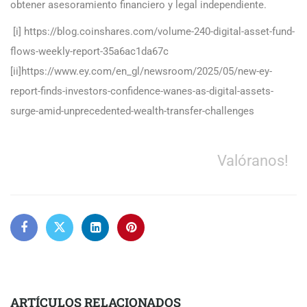
obtener asesoramiento financiero y legal independiente.
[i] https://blog.coinshares.com/volume-240-digital-asset-fund-
flows-weekly-report-35a6ac1da67c
[ii]https://www.ey.com/en_gl/newsroom/2025/05/new-ey-
report-finds-investors-confidence-wanes-as-digital-assets-
surge-amid-unprecedented-wealth-transfer-challenges
Valóranos!
ARTÍCULOS RELACIONADOS