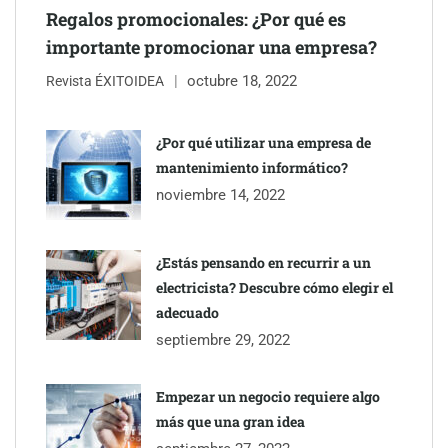
Regalos promocionales: ¿Por qué es
importante promocionar una empresa?
octubre 18, 2022
Revista ÉXITOIDEA
UrbanPay lanza en 19 mercados europeos su solución de pagos
inmobiliarios: hasta 82% de ahorro por cobro
¿Por qué utilizar una empresa de
mantenimiento informático?
Gestoría Online reduce a unas horas el alta de autónomo
noviembre 14, 2022
¿Estás pensando en recurrir a un
electricista? Descubre cómo elegir el
adecuado
septiembre 29, 2022
Empezar un negocio requiere algo
más que una gran idea