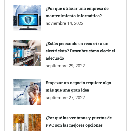
¿Por qué utilizar una empresa de
mantenimiento informático?
noviembre 14, 2022
¿Estás pensando en recurrir a un
electricista? Descubre cómo elegir el
TBKids impulsa su expansión nacional con un modelo de
adecuado
franquicia que redefine la educación tecnológica
septiembre 29, 2022
Millones de desplazamientos en verano reabren el debate sobre
Empezar un negocio requiere algo
la seguridad en las carreteras, según SMA Road Safety
más que una gran idea
septiembre 27, 2022
Perfumería Laura incorpora Nasomatto a su selección de
perfumería nicho
¿Por qué las ventanas y puertas de
PVC son las mejores opciones