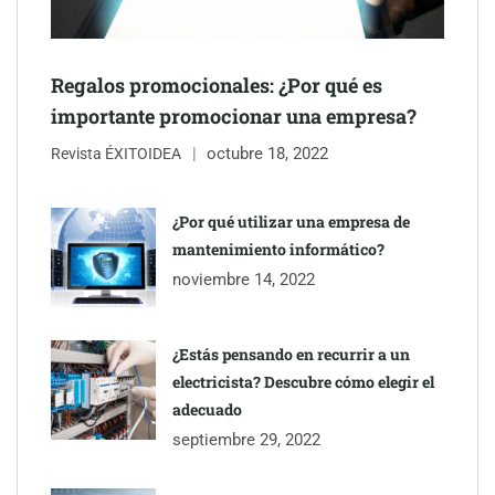
impermeabilización de las viviendas antes de las vacaciones
Servimudanzas supera las 3.000 reseñas con 4,8 estrellas en
Regalos promocionales: ¿Por qué es
mudanzas en Barcelona
importante promocionar una empresa?
octubre 18, 2022
Revista ÉXITOIDEA
¿Por qué utilizar una empresa de
mantenimiento informático?
noviembre 14, 2022
¿Estás pensando en recurrir a un
electricista? Descubre cómo elegir el
adecuado
Jumpstart: EE.UU. redefine la movilidad profesional con
septiembre 29, 2022
medidas que impactan a empresas y talento