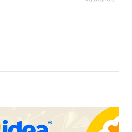
Martín Mingorance Abogados
consolida su posición como
despacho de abogados Málaga de
referencia para empresas y
particulares
School explica por