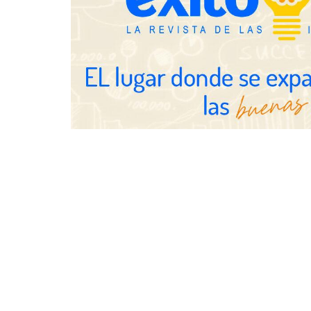
qué aprender
ya no es sufi
profesionales
Brisas del Estrecho abastece a la
hostelería de Sevilla conectando
lonjas con establecimientos
COSITAL valo
nuevo modelo
para reforzar
de los ayunt