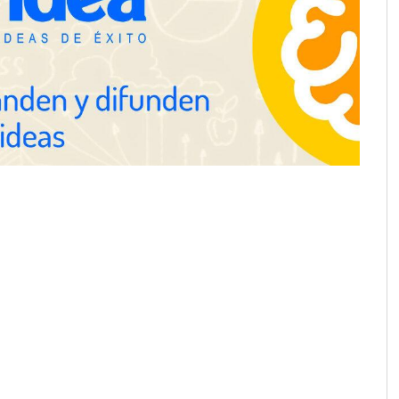
 herramientas de IA
ciente para los
 de la arquitectura
ra positivamente el
Última llamada: los destinos con
 de colaboración
las mayores caídas de precios para
 la capacidad técnica
este agosto, según KAYAK
amientos