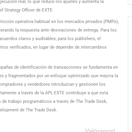
jecución real, lo que reduce los ajustes y aumenta la
ef Strategy Officer de EXTE.
fricción operativa habitual en los mercados privados (PMPs),
erando la respuesta ante desviaciones de entrega. Para los
cuerdos claros y auditables; para los publishers, el
ros verificados, en lugar de depender de intercambios
mpañas de identificación de transacciones se fundamenta en
ales y fragmentados por un enfoque optimizado que mejora la
e compradores y vendedores introduzcan y gestionen los
ectamente a través de la API, EXTE contribuye a que esta
os de trabajo programáticos a través de The Trade Desk,
evelopment de The Trade Desk.
Valóranos!