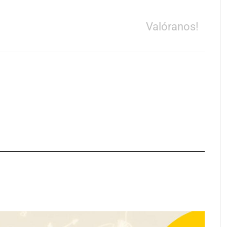
Valóranos!
lanza ‘The Journal’,
digital mensual de
 fotografía editorial