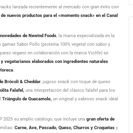
snacks lanzada recientemente al mercado con gran éxito con
 de nuevos productos para el «momento snack» en el Canal
novedades de Newind Foods
, la marca especializada en la
s gamas Sabor Pollo (proteína 100% vegetal con sabor y
 queso vegano en colaboración con la marca Violife) se
y vegetarianos elaborados con ingredientes naturales
 Horeca
.
de Brócoli & Cheddar
, jugoso snack con toque de queso
olita Falafel,
una interpretación del clásico falafel para los
l
Triángulo de Guacamole,
un original y sabroso snack ideal
P 2025 su amplio catálogo, que incluye una
gran oferta de
amilias:
Carne, Ave, Pescado, Queso, Churros y Croquetas
y