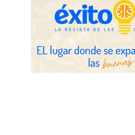
Gestoría Online reduce a unas
horas el alta de autónomo
The Factory 
qué aprender
ya no es sufi
profesionales