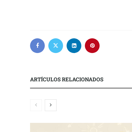
ARTÍCULOS RELACIONADOS
La luz roja, el nuevo aftersun,
Eulalia Roig 
actúa en la recuperación de la piel
una revista 
después del sol
entrevistas y