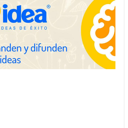
UrbanPay lanza en 19 mercados
europeos su solución de pagos
inmobiliarios: hasta 82% de ahorro
por cobro
Martín Mingorance Abogados
consolida su posición como
despacho de abogados Málaga de
referencia para empresas y
particulares
School explica por
 herramientas de IA
ciente para los
 de la arquitectura