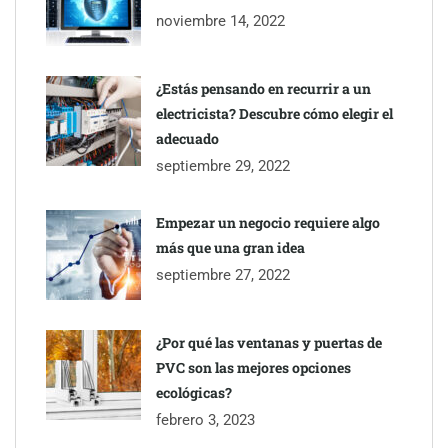
Brisas del Estrecho abastece a la hostelería de Sevilla
noviembre 14, 2022
conectando lonjas con establecimientos
¿Estás pensando en recurrir a un
electricista? Descubre cómo elegir el
adecuado
septiembre 29, 2022
Empezar un negocio requiere algo
más que una gran idea
septiembre 27, 2022
¿Por qué las ventanas y puertas de
PVC son las mejores opciones
ecológicas?
febrero 3, 2023