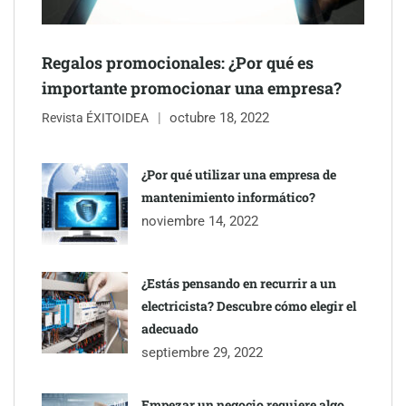
Regalos promocionales: ¿Por qué es
importante promocionar una empresa?
octubre 18, 2022
The Factory School explica por qué aprender herramientas de
Revista ÉXITOIDEA
IA ya no es suficiente para los profesionales de la arquitectura
¿Por qué utilizar una empresa de
Martín Mingorance Abogados consolida su posición como
mantenimiento informático?
despacho de abogados Málaga de referencia para empresas y
noviembre 14, 2022
particulares
¿Estás pensando en recurrir a un
electricista? Descubre cómo elegir el
adecuado
septiembre 29, 2022
Empezar un negocio requiere algo