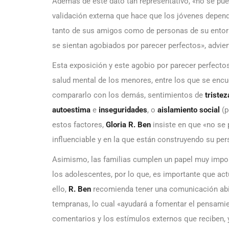
Además de este dato tan representativo, «no se puede
validación externa que hace que los jóvenes depend
tanto de sus amigos como de personas de su entorn
se sientan agobiados por parecer perfectos», advie
Esta exposición y este agobio por parecer perfecto
salud mental de los menores, entre los que se encu
compararlo con los demás, sentimientos de
tristez
autoestima
e
inseguridades
, o
aislamiento social
(p
estos factores,
Gloria R. Ben
insiste en que «no se
influenciable y en la que están construyendo su per
Asimismo, las familias cumplen un papel muy impor
los adolescentes, por lo que, es importante que a
ello,
R. Ben
recomienda tener una comunicación abi
tempranas, lo cual «ayudará a fomentar el pensamie
comentarios y los estímulos externos que reciben, y