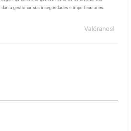
ndan a gestionar sus inseguridades e imperfecciones.
Valóranos!
pa de zonas
La luz roja, el nuevo aftersun,
abre nuevos frentes
actúa en la recuperación de la piel
propietarios e
después del sol