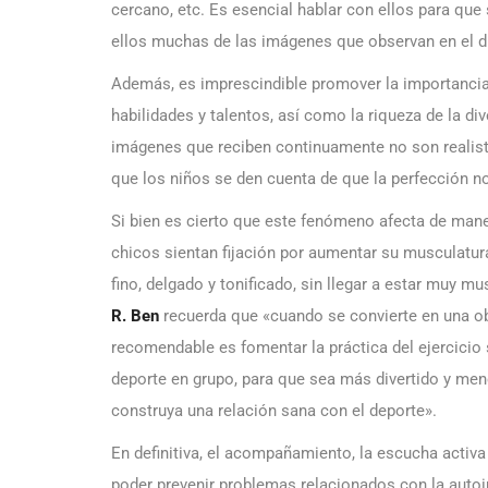
cercano, etc. Es esencial hablar con ellos para que
ellos muchas de las imágenes que observan en el dí
Además, es imprescindible promover la importancia d
habilidades y talentos, así como la riqueza de la d
imágenes que reciben continuamente no son realistas
que los niños se den cuenta de que la perfección no
Si bien es cierto que este fenómeno afecta de mane
chicos sientan fijación por aumentar su musculatu
fino, delgado y tonificado, sin llegar a estar muy m
R. Ben
recuerda que «cuando se convierte en una o
recomendable es fomentar la práctica del ejercicio s
deporte en grupo, para que sea más divertido y me
construya una relación sana con el deporte».
En definitiva, el acompañamiento, la escucha activa 
poder prevenir problemas relacionados con la auto