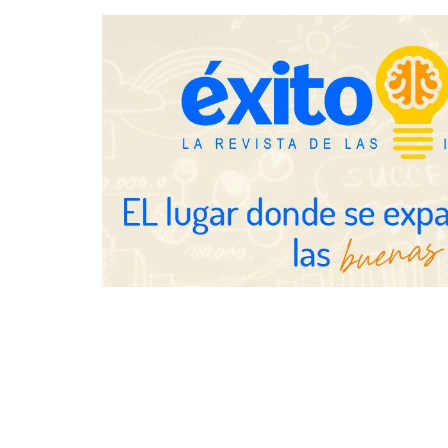
inquilinos e
Toro Tapas inaugura su Raw Bar:
una experiencia desde mediodía
hasta el anochecer con cocina
abierta
Eulalia Roig lanza ‘The Journal’,
una revista digital mensual de
entrevistas y fotografía editorial
UrbanPay la
europeos su 
inmobiliario