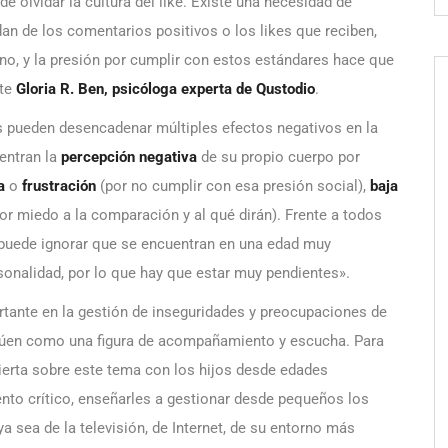
 olvidar la cultura del like. Existe una necesidad de
an de los comentarios positivos o los likes que reciben,
o, y la presión por cumplir con estos estándares hace que
rte
Gloria R. Ben, psicóloga experta de Qustodio
.
s pueden desencadenar múltiples efectos negativos en la
entran la
percepción
negativa
de su propio cuerpo por
a
o
frustración
(por no cumplir con esa presión social),
baja
or miedo a la comparación y al qué dirán). Frente a todos
 puede ignorar que se encuentran en una edad muy
sonalidad, por lo que hay que estar muy pendientes».
tante en la gestión de inseguridades y preocupaciones de
ctúen como una figura de acompañamiento y escucha. Para
erta sobre este tema con los hijos desde edades
nto crítico, enseñarles a gestionar desde pequeños los
a sea de la televisión, de Internet, de su entorno más