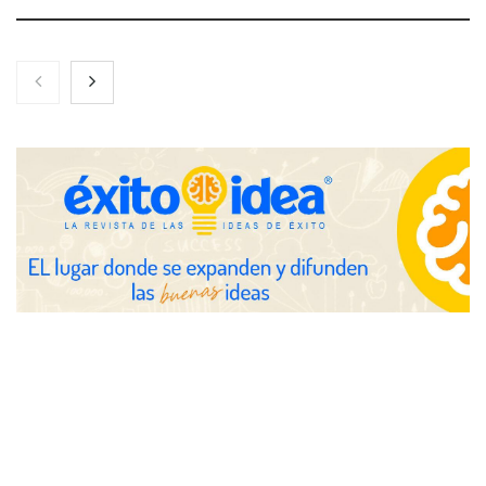
Nicols presenta seis modelos de anillos de compromiso para el
eclipse solar del 12 de agosto
Zoomex mejora su Strategy Center con herramientas
avanzadas para trading estratégico
COMPALISS de LYSOTRIC: cuando un solo producto multiplica
las posibilidades del salón profesional
Fundación Mapfre y CISE lanzan el concurso ‘Talento Sénior’
para impulsar ideas innovadoras creadas por y para mayores
de 50 años