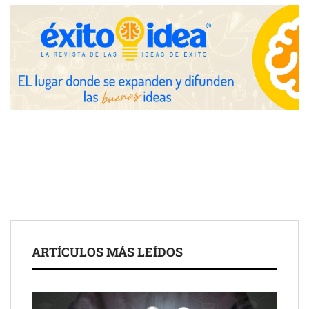
Zoomex mejora su Strategy Center con herramientas
avanzadas para trading estratégico
COMPALISS de LYSOTRIC: cuando un solo producto multiplica
las posibilidades del salón profesional
Fundación Mapfre y CISE lanzan el concurso ‘Talento Sénior’
para impulsar ideas innovadoras creadas por y para mayores
de 50 años
ARTÍCULOS MÁS LEÍDOS