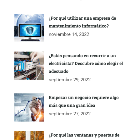
Eagle Waterproofing recomienda revisar la
impermeabilización de las viviendas antes de las vacaciones
¿Por qué utilizar una empresa de
mantenimiento informático?
Servimudanzas supera las 3.000 reseñas con 4,8 estrellas en
noviembre 14, 2022
mudanzas en Barcelona
¿Estás pensando en recurrir a un
electricista? Descubre cómo elegir el
adecuado
septiembre 29, 2022
Empezar un negocio requiere algo
más que una gran idea
septiembre 27, 2022
¿Por qué las ventanas y puertas de