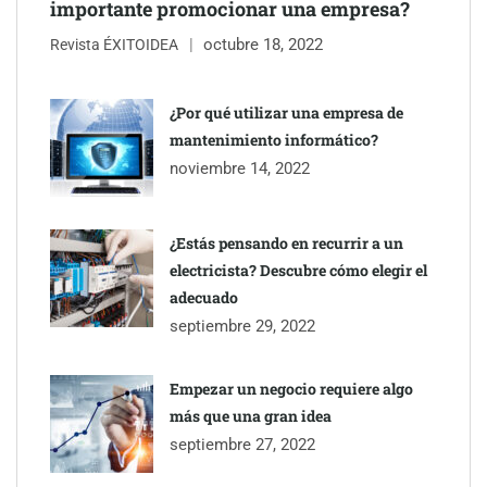
importante promocionar una empresa?
octubre 18, 2022
Revista ÉXITOIDEA
COSITAL valora positivamente el nuevo modelo de
colaboración para reforzar la capacidad técnica de los
¿Por qué utilizar una empresa de
ayuntamientos
mantenimiento informático?
noviembre 14, 2022
¿Estás pensando en recurrir a un
electricista? Descubre cómo elegir el
adecuado
septiembre 29, 2022
Empezar un negocio requiere algo
más que una gran idea
septiembre 27, 2022
Última llamada: los destinos con las mayores caídas de precios